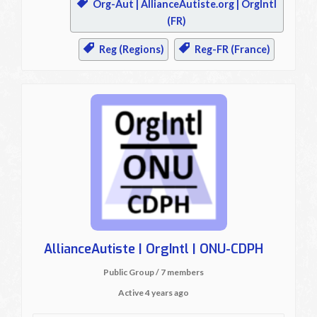
Org-Aut | AllianceAutiste.org | OrgIntl
(FR)
Reg (Regions)
Reg-FR (France)
AllianceAutiste | OrgIntl | ONU-CDPH
Public Group / 7 members
Active
4 years ago