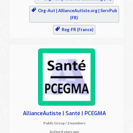
Org-Aut | AllianceAutiste.org | ServPub
(FR)
Reg-FR (France)
AllianceAutiste | Santé | PCEGMA
Public Group / 2 members
Active
4 years ago