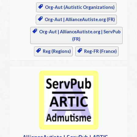
Org-Aut (Autistic Organizations)
Org-Aut | AllianceAutiste.org (FR)
Org-Aut | AllianceAutiste.org | ServPub
(FR)
Reg (Regions)
Reg-FR (France)