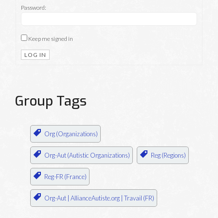
Password:
Keep me signed in
LOG IN
Group Tags
Org (Organizations)
Org-Aut (Autistic Organizations)
Reg (Regions)
Reg-FR (France)
Org-Aut | AllianceAutiste.org | Travail (FR)