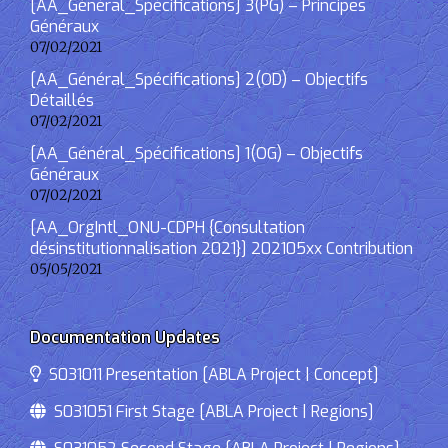
[AA_Général_Spécifications] 3(PG) – Principes
Généraux
07/02/2021
[AA_Général_Spécifications] 2(OD) – Objectifs
Détaillés
07/02/2021
[AA_Général_Spécifications] 1(OG) – Objectifs
Généraux
07/02/2021
[AA_OrgIntl_ONU-CDPH {Consultation
désinstitutionnalisation 2021}] 202105xx Contribution
05/05/2021
Documentation Updates
S031011 Presentation [ABLA Project | Concept]
S031051 First Stage [ABLA Project | Regions]