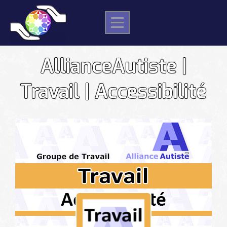
Skip
to
content
AllianceAutiste |
Travail | Accessibilité