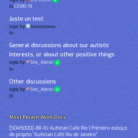
in
COVID-19
Juste un test
topic by
Anonymous
in
General discussions about our autistic
interests, or about other positive things
topic by
Site_Admin
in
Other discussions
topic by
Site_Admin
in
Most Recent Work Docs
[S045000]-BR-RJ Autistan Cafe Rio | Primeiro esboço
de projeto “Autistan Café Rio de Janeiro”