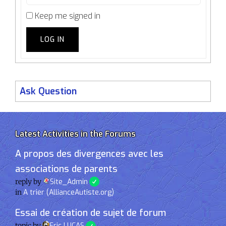
Keep me signed in
LOG IN
Ask Question
Latest Activities in the Forums
A propos des divergences avec les
associations de parents
reply by
Site_Admin
in
A trier (AllianceAutiste.org)
Essai de création de sujet de forum
topic by
Eric LUCAS