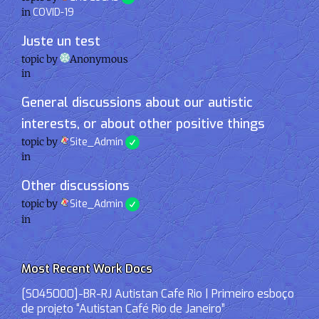
in
COVID-19
Juste un test
topic by
Anonymous
in
General discussions about our autistic
interests, or about other positive things
topic by
Site_Admin
in
Other discussions
topic by
Site_Admin
in
Most Recent Work Docs
[S045000]-BR-RJ Autistan Cafe Rio | Primeiro esboço
de projeto “Autistan Café Rio de Janeiro”