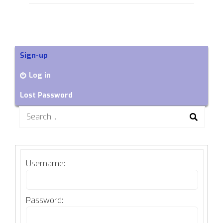
ET
DE
NOS
TENTATIVES
DE
Sign-up
DIALOGUE
[ALLIANCEAUTISTE
Log in
|
SERVPUB
Lost Password
{DISAND}]
Search
for:
Username:
Password: