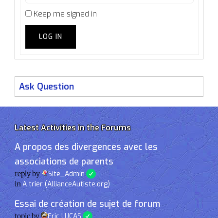
Keep me signed in
LOG IN
Ask Question
Latest Activities in the Forums
A propos des divergences avec les
associations de parents
reply by
Site_Admin
in
A trier (AllianceAutiste.org)
Essai de création de sujet de forum
topic by
Eric LUCAS