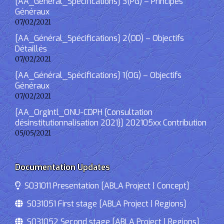
[AA_Général_Spécifications] 3(PG) – Principes
Généraux
07/02/2021
[AA_Général_Spécifications] 2(OD) – Objectifs
Détaillés
07/02/2021
[AA_Général_Spécifications] 1(OG) – Objectifs
Généraux
07/02/2021
[AA_OrgIntl_ONU-CDPH {Consultation
désinstitutionnalisation 2021}] 202105xx Contribution
05/05/2021
Documentation Updates
S031011 Presentation [ABLA Project | Concept]
S031051 First stage [ABLA Project | Regions]
S031052 Second stage [ABLA Project | Regions]