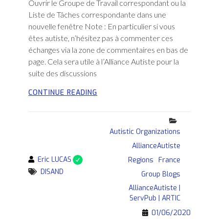
Ouvrir le Groupe de Travail correspondant ou la
Liste de Tâches correspondante dans une
nouvelle fenêtre Note : En particulier si vous
êtes autiste, n’hésitez pas à commenter ces
échanges via la zone de commentaires en bas de
page. Cela sera utile à l’Alliance Autiste pour la
suite des discussions
DISCUSSIONS
CONTINUE READING
PAR
EMAIL
Categories
AVEC
LA
Autistic Organizations
DISAND
AllianceAutiste
AU
By
Eric LUCAS
Regions
France
SUJET
Tags
DISAND
DE
Group Blogs
LA
AllianceAutiste |
CRISE
ServPub | ARTIC
DU
01/06/2020
CORONAVIRUS