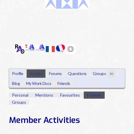
@s005320fr_allianceauti
ste
Profile
Activity
Forums
Questions
Groups
50
Blog
My Work Docs
Friends
Personal
Mentions
Favourites
Friends
Groups
Member Activities