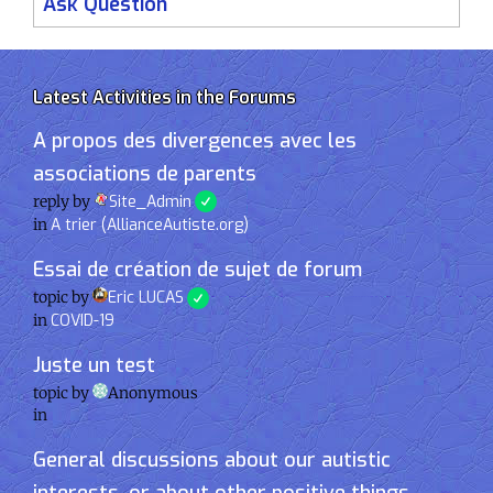
Ask Question
Latest Activities in the Forums
A propos des divergences avec les
associations de parents
reply by
Site_Admin
in
A trier (AllianceAutiste.org)
Essai de création de sujet de forum
topic by
Eric LUCAS
in
COVID-19
Juste un test
topic by
Anonymous
in
General discussions about our autistic