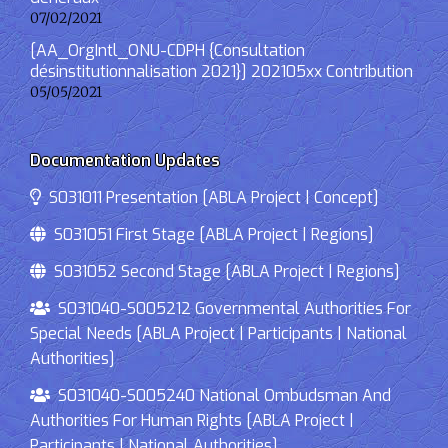
07/02/2021
[AA_OrgIntl_ONU-CDPH {Consultation
désinstitutionnalisation 2021}] 202105xx Contribution
05/05/2021
Documentation Updates
S031011 Presentation [ABLA Project | Concept]
S031051 First Stage [ABLA Project | Regions]
S031052 Second Stage [ABLA Project | Regions]
S031040-S005212 Governmental Authorities For
Special Needs [ABLA Project | Participants | National
Authorities]
S031040-S005240 National Ombudsman And
Authorities For Human Rights [ABLA Project |
Participants | National Authorities]