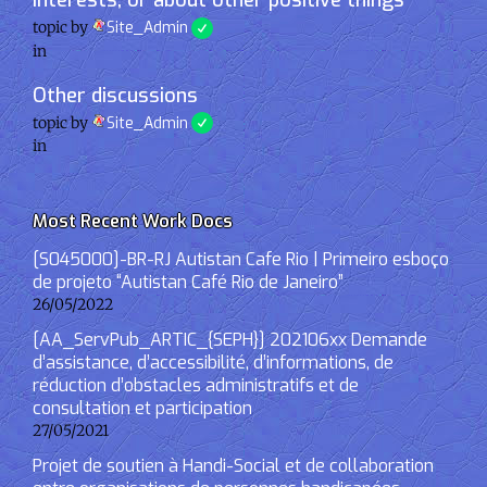
interests, or about other positive things
topic by
Site_Admin
in
Other discussions
topic by
Site_Admin
in
Most Recent Work Docs
[S045000]-BR-RJ Autistan Cafe Rio | Primeiro esboço
de projeto “Autistan Café Rio de Janeiro”
26/05/2022
[AA_ServPub_ARTIC_{SEPH}] 202106xx Demande
d’assistance, d’accessibilité, d’informations, de
réduction d’obstacles administratifs et de
consultation et participation
27/05/2021
Projet de soutien à Handi-Social et de collaboration