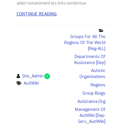
aider notamment les très nombreux
CRÉATION
CONTINUE READING
D’AUTIWIKI
Categories
Groups For All The
Regions Of The World
[Reg-ALL]
Departments Of
Assistance [Dep]
Autistic
By
Site_Admin
Organizations
Tags
AutiWiki
Regions
Group Blogs
Autistance.org
Management Of
AutiWiki [Dep-
Serv_AutiWiki]