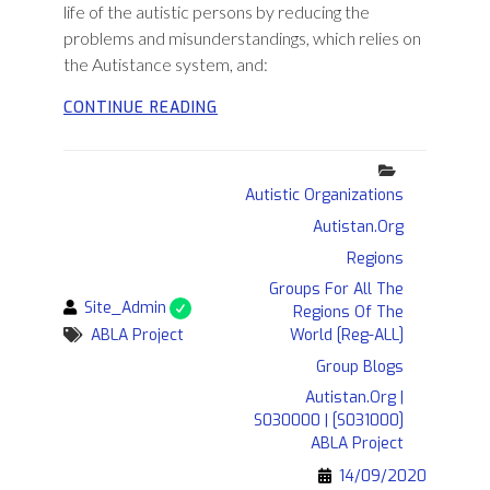
life of the autistic persons by reducing the
problems and misunderstandings, which relies on
the Autistance system, and:
INTRODUCTION
CONTINUE READING
TO
THE
Categories
ABLA
PROJECT
Autistic Organizations
Autistan.org
Regions
Groups For All The
By
Site_Admin
Regions Of The
Tags
ABLA Project
World [Reg-ALL]
Group Blogs
Autistan.org |
S030000 | [S031000]
ABLA Project
14/09/2020