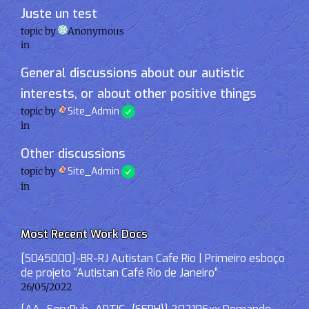
Juste un test
topic by
Anonymous
in
General discussions about our autistic
interests, or about other positive things
topic by
Site_Admin
in
Other discussions
topic by
Site_Admin
in
Most Recent Work Docs
[S045000]-BR-RJ Autistan Cafe Rio | Primeiro esboço
de projeto “Autistan Café Rio de Janeiro”
26/05/2022