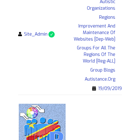
Autistic
BUDDYPRESS,
Organizations
PHP,
Regions
JAVASCRIPT,
CSS…)
Improvement And
Maintenance Of
By
Site_Admin
Websites [Dep-Web]
Groups For All The
Regions Of The
World [Reg-ALL]
Group Blogs
Autistance.org
19/09/2019