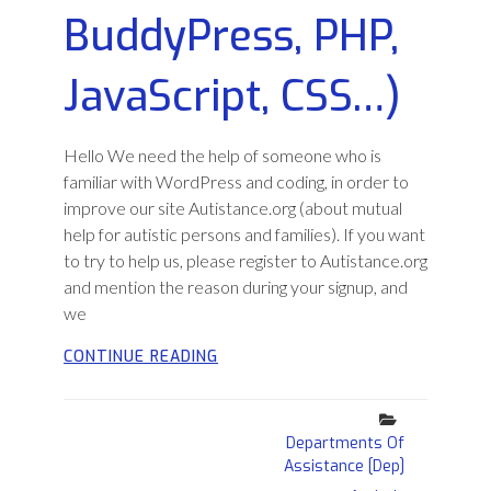
BuddyPress, PHP,
JavaScript, CSS…)
Hello We need the help of someone who is
familiar with WordPress and coding, in order to
improve our site Autistance.org (about mutual
help for autistic persons and families). If you want
to try to help us, please register to Autistance.org
and mention the reason during your signup, and
we
VOLUNTEER
CONTINUE READING
NEEDED
FOR
Categories
:
Departments Of
WEBSITE
Assistance [Dep]
IMPROVEMENTS
(WORDPRESS,