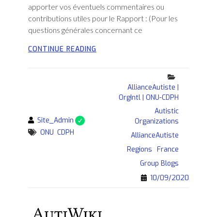
apporter vos éventuels commentaires ou
contributions utiles pour le Rapport : (Pour les
questions générales concernant ce
CONSTRUCTION
CONTINUE READING
COLLABORATIVE
DU
Categories
RAPPORT
AllianceAutiste |
ALTERNATIF
OrgIntl | ONU-CDPH
AU
COMITÉ
Autistic
DES
By
Site_Admin
Organizations
DROITS
Tags
ONU
CDPH
AllianceAutiste
DES
PERSONNES
Regions
France
HANDICAPÉES
Group Blogs
DE
10/09/2020
L’ONU,
CONCERNANT
L’EXAMEN
ACTUEL