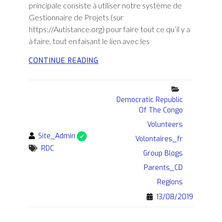
principale consiste à utiliser notre système de
Gestionnaire de Projets (sur
https://Autistance.org) pour faire tout ce qu’il y a
à faire, tout en faisant le lien avec les
RECHERCHE
CONTINUE READING
DE
BÉNÉVOLES
Categories
POUR
Democratic Republic
LES
Of The Congo
PARENTS
D’AUTISTES
Volunteers
DU
By
Site_Admin
Volontaires_fr
CONGO
Tags
RDC
RDC
Group Blogs
Parents_CD
Regions
13/08/2019