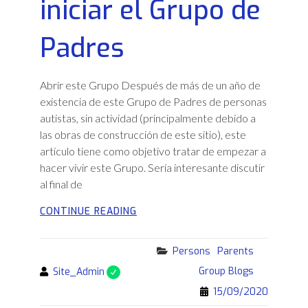
iniciar el Grupo de
Padres
Abrir este Grupo Después de más de un año de
existencia de este Grupo de Padres de personas
autistas, sin actividad (principalmente debido a
las obras de construcción de este sitio), este
artículo tiene como objetivo tratar de empezar a
hacer vivir este Grupo. Sería interesante discutir
al final de
INTENTO
CONTINUE READING
PARA
INICIAR
Categories
Persons
Parents
EL
GRUPO
By
Group Blogs
Site_Admin
DE
15/09/2020
PADRES