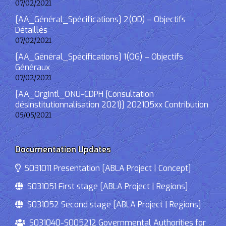
07/02/2021
[AA_Général_Spécifications] 2(OD) – Objectifs
Détaillés
07/02/2021
[AA_Général_Spécifications] 1(OG) – Objectifs
Généraux
07/02/2021
[AA_OrgIntl_ONU-CDPH {Consultation
désinstitutionnalisation 2021}] 202105xx Contribution
05/05/2021
Documentation Updates
S031011 Presentation [ABLA Project | Concept]
S031051 First stage [ABLA Project | Regions]
S031052 Second stage [ABLA Project | Regions]
S031040-S005212 Governmental Authorities for