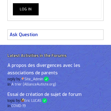
LOG IN
Ask Question
Latest Activities in the Forums
A propos des divergences avec les
associations de parents
reply by
Site_Admin
in
A trier (AllianceAutiste.org)
Essai de création de sujet de forum
topic by
Eric LUCAS
in
COVID-19